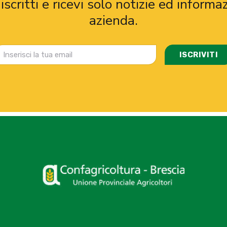
iscritti e ricevi solo notizie ed informaz
azienda.
ISCRIVITI