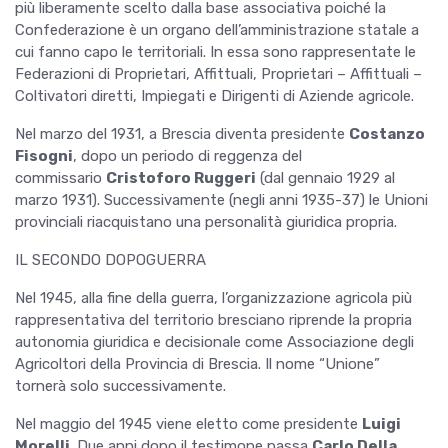
più liberamente scelto dalla base associativa poiché la
Confederazione è un organo dell’amministrazione statale a
cui fanno capo le territoriali. In essa sono rappresentate le
Federazioni di Proprietari, Affittuali, Proprietari – Affittuali –
Coltivatori diretti, Impiegati e Dirigenti di Aziende agricole.
Nel marzo del 1931, a Brescia diventa presidente
Costanzo
Fisogni
, dopo un periodo di reggenza del
commissario
Cristoforo Ruggeri
(dal gennaio 1929 al
marzo 1931). Successivamente (negli anni 1935-37) le Unioni
provinciali riacquistano una personalità giuridica propria.
IL SECONDO DOPOGUERRA
Nel 1945, alla fine della guerra, l’organizzazione agricola più
rappresentativa del territorio bresciano riprende la propria
autonomia giuridica e decisionale come Associazione degli
Agricoltori della Provincia di Brescia. Il nome “Unione”
tornerà solo successivamente.
Nel maggio del 1945 viene eletto come presidente
Luigi
Morelli
. Due anni dopo il testimone passa
Carlo Della